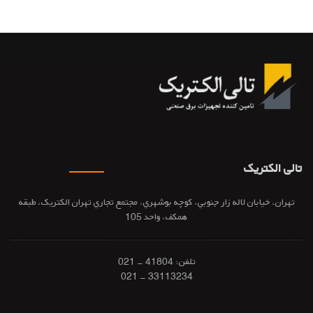
تالی الکتریک
تهران، خيابان لاله زار جنوبي، کوچه بوشهري، مجتمع تجاري تهران الکتريک، طبقه
همکف، واحد 105
تلفن:
41804 - 021
33113234 - 021