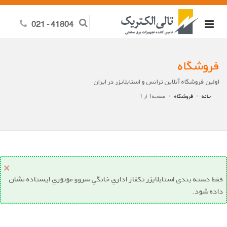
41804 - 021
فروشگاه
اولین فروشگاه آنلاین ترانس و استابلایزر در ایران
خانه
فروشگاه
صفحه1 از 1
e
×
فقط دسته بندی استابلايزر تکفاز اداري خانگي سروو موتوري ايستاده نشان
داده شود.